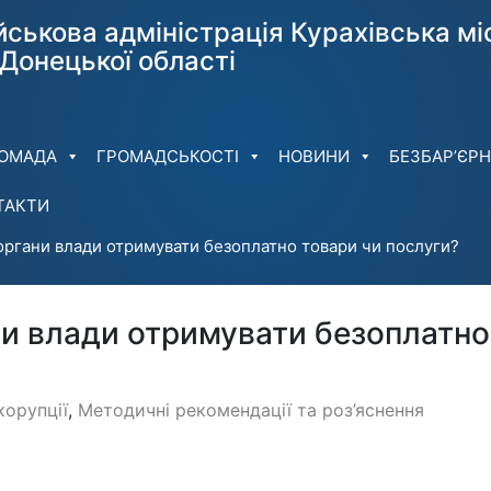
йськова адміністрація Курахiвська мi
Донецької області
РОМАДА
ГРОМАДСЬКОСТІ
НОВИНИ
БЕЗБАР’ЄРН
ТАКТИ
ргани влади отримувати безоплатно товари чи послуги?
и влади отримувати безоплатно
корупції
,
Методичні рекомендації та роз’яснення