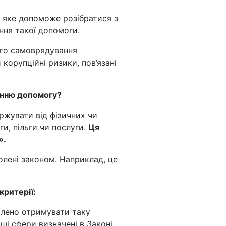
я, яке допоможе розібратися з
ння такої допомоги.
ого самоврядування
корупційні ризики, пов’язані
онню допомогу?
ржувати від фізичних чи
и, пільги чи послуги.
Ця
».
олені законом. Наприклад, це
критерії:
олено отримувати таку
нші сфери визначені в Законі