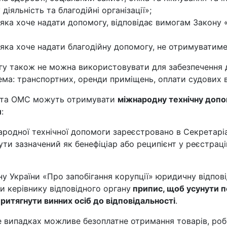
діяльність та благодійні організації»;
 яка хоче надати допомогу, відповідає вимогам Закону 
 яка хоче надати благодійну допомогу, не отримуватиме 
гу також не можна використовувати для забезпечення д
ема: транспортних, оренди приміщень, оплати судових 
и та ОМС можуть отримувати
міжнародну технічну допо
и
:
родної технічної допомоги зареєстровано в Секретаріат
ти зазначений як бенефіціар або реципієнт у реєстраці
ну України «Про запобігання корупції» юридичну відпов
и керівнику відповідного органу
припис, щоб усунути 
ритягнути винних осіб до відповідальності
.
е випадках можливе безоплатне отримання товарів, роб