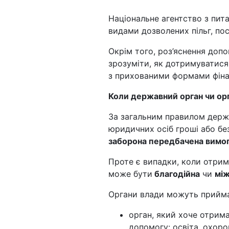
Національне агентство з пита
видами дозволених пільг, по
Окрім того, роз’яснення доп
зрозуміти, як дотримуватися 
з прихованими формами фіна
Коли державний орган чи ор
За загальним правилом держ
юридичних осіб гроші або без
заборона передбачена вимого
Проте є випадки, коли отрим
може бути
благодійна
чи
між
Органи влади можуть прийм
орган, який хоче отрим
допомогу: освіта, охорон