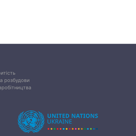
итість
та розбудови
івробітництва