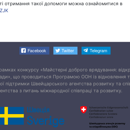
ті отримання такої допомоги можна ознайомитися в
9ZJK
Facebook
Twitter
Telegram
рамках конкурсу «Майстерні доброго врядування: відкр
влади», що проводиться Програмою ООН із відновлення 
вої підтримки Швейцарського агентства розвитку та сп
ентства з питань міжнародної співпраці та розвитку.