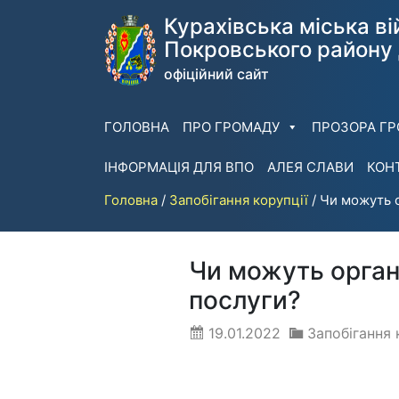
Перейти
Курахівська міська ві
до
Покровського району 
змісту
офіційний сайт
ГОЛОВНА
ПРО ГРОМАДУ
ПРОЗОРА Г
ІНФОРМАЦІЯ ДЛЯ ВПО
АЛЕЯ СЛАВИ
КОН
Головна
/
Запобігання корупції
/
Чи можуть о
Чи можуть орган
послуги?
19.01.2022
Запобігання 