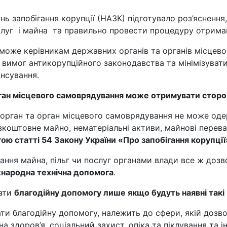
нь запобігання корупції (НАЗК) підготувало роз’ясненн
слуг і майна та правильно провести процедуру отрима
оможе керівникам державних органів та органів місцев
вимог антикорупційного законодавства та мінімізувати 
нсування.
ган місцевого самоврядування може отримувати стор
орган та орган місцевого самоврядування не може оде
коштовне майно, нематеріальні активи, майнові переваг
ю статті 54 Закону України «Про запобігання корупції
ання майна, пільг чи послуг органами влади все ж дозв
народна технічна допомога
.
ати
благодійну допомогу лише якщо будуть наявні такі 
ати благодійну допомогу, належить до сфери, якій дозв
а здоров’я, соціальний захист, опіка та піклування та і