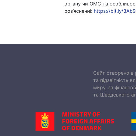
органу чи ОМС та особливос
роз’ясненні:
https://bit.ly/3Ab
Сайт створено в 
та підзвітність 
миру, за фінансо
та Шведського аг